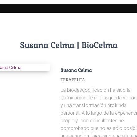
Susana Celma | BioCelma
Susana Celma
TERAPEUTA
La Biodescodificación ha sido la
culminación de mi búsqueda vocac
y una transformación profunda
personal. A lo largo de la experienc
propia y con consultantes he
comprobado que no es sólo posibl
una sanación física sino que aún p