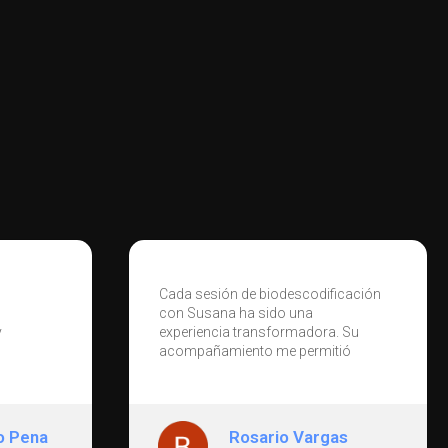
ficación
Susana me ha ayudado a ver un
problema no resuelto que
a. Su
arrastraba desde hace años sin ser
tió
muy consciente de ello. La verdad
ional de
es que la experiencia fue muy
que
gratificante. Desde el primer
 trata
momento se ha mostrado muy
cercana y me ha apoyado en este
as
Tamy RS
ás allá
proceso. Me siento muy agradecida