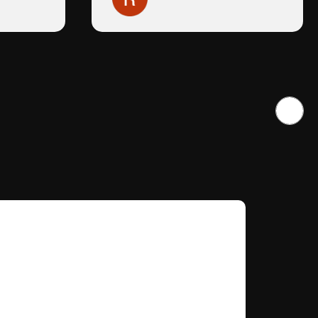
 mensaje
por la sesión que tuvimos y espero
volver a tener otra sesión con ella
su
muy pronto.
a
s
e estaba
o volví a
 ni las
zco
 su
car con
enes
re las
yuda