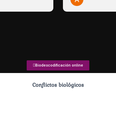
del síntoma y entender qué
trae el cuerpo. Gracias a su
sensibilidad, su claridad y 
capacidad de guiar desde l
escucha, pude identificar la
causas profundas de lo qu
viviendo. Desde entonces, n
repetir los mismos patrones
mismas dolencias. Agrade
profundamente su trabajo,
calidez y su forma de expli
tanta humanidad. Para qui
creemos en la conexión ent
Biodescodificación online
emociones y el cuerpo, su
acompañamiento es una a
valiosa y sanadora.
Conflictos biológicos