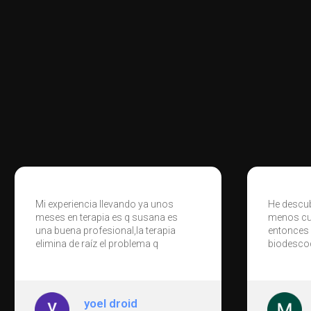
He descubierto a Susana ya hace al
Experienc
menos cuatro años y desde
encontra
entonces no paro de
profesion
biodescodificar cosas. Cada vez
agradabl
que tengo una enfermedad
persistente o un síntoma, voy con
Susana para biodescodificarlo y no
dejo de sorprenderme con el
Maria Fandiño garcia
resultado. Siempre hay una