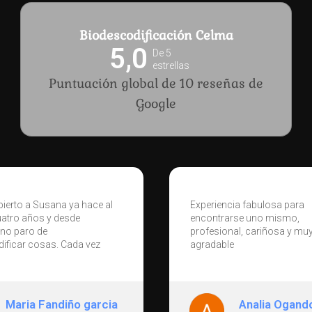
Biodescodificación Celma
5,0
De 5
estrellas
Puntuación global de 10 reseñas de
Google
ia fabulosa para
Cada sesión de biodescodi
rse uno mismo,
con Susana ha sido una
al, cariñosa y muy
experiencia transformador
e
acompañamiento me permi
comprender el origen emoc
tres enfermedades por las 
estuve en tratamiento. No se
de reemplazar la medicina
Analia Ogando Pena
Rosario Varg
tradicional, sino de mirar m