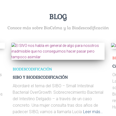
BLOG
Conoce más sobre BioCelma y la Biodescodificación
B
C
BIODESCODIFICACIÓN
s
O
SIBO Y BIODESCODIFICACIÓN
L
Abordaré el tema del SIBO – Small Intestinal
s
Bacterial OverGrowth: Sobrecrecimiento Bacterial
os
B
del Intestino Delgado – a través de un caso
r
concreto. Una mujer consulta tras dos años de
H
padecer SIBO, vamos a llamarla Lucía
Leer más…