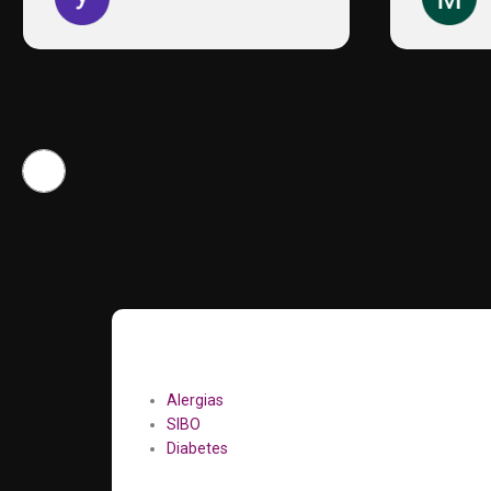
sanación o una mejoría. He
trabajado ya diferentes cosas; mi
dolor de espalda, mi dolor de
cervicales, infecciones de orina
persistentes, angustia, un SIBO...
Para las personas que
somatizamos fácilmente, es una
herramienta estupenda la terapia de
biodescodificación. Además y
concretamente, de la mano de
Susana, es una combinación
perfecta. Me encanta como trabaja
y cómo es ella. Es una persona muy
rigurosa e implicada. No escatima
en tiempo ni en esfuerzo. Susana es
acogimiento y compañía. La figura
ideal para la terapia que realiza. Yo
estoy encantada con ella. María
Alergias
SIBO
Diabetes